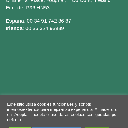
O´Brien´s Place, Youghal, Co.Cork, Ireland
Eircode P36 HN53
España
: 00 34 91 742 86 87
Irlanda
: 00 35 324 93939
Este sitio utiliza cookies funcionales y scripts
Legal warning
Privacy Policy
Cookies policy
internos/externos para mejorar su experiencia. Al hacer clic
en "Aceptar", acepta el uso de las cookies configuradas por
© 2026 Copyright by
Grupo ABY
. Todos los
defecto.
derechos reservados.