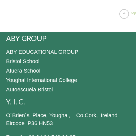
top
ABY GROUP
ABY EDUCATIONAL GROUP
Bristol School
Afuera School
Youghal International College
Autoescuela Bristol
Y. I. C.
O´Brien´s Place, Youghal, Co.Cork, Ireland
Eircode P36 HN53