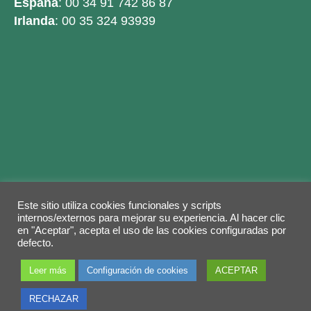
España
: 00 34 91 742 86 87
Irlanda
: 00 35 324 93939
Este sitio utiliza cookies funcionales y scripts
Legal warning
Privacy Policy
Cookies policy
internos/externos para mejorar su experiencia. Al hacer clic
en "Aceptar", acepta el uso de las cookies configuradas por
© 2026 Copyright by
Grupo ABY
. Todos los
defecto.
derechos reservados.
Leer más
Configuración de cookies
ACEPTAR
RECHAZAR