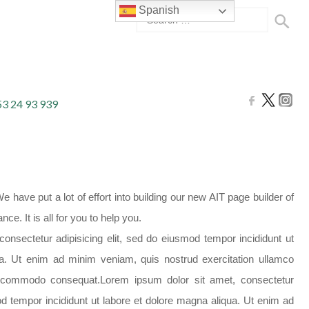
Spanish
53 24 93 939
have put a lot of effort into building our new AIT page builder of
e. It is all for you to help you.
onsectetur adipisicing elit, sed do eiusmod tempor incididunt ut
ua. Ut enim ad minim veniam, quis nostrud exercitation ullamco
ea commodo consequat.Lorem ipsum dolor sit amet, consectetur
mod tempor incididunt ut labore et dolore magna aliqua. Ut enim ad