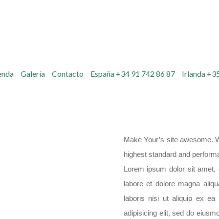
enda
Galería
Contacto
España +34 91 742 86 87
Irlanda +3
Make Your’s site awesome. We 
highest standard and performanc
Lorem ipsum dolor sit amet, c
labore et dolore magna aliq
laboris nisi ut aliquip ex 
adipisicing elit, sed do eius