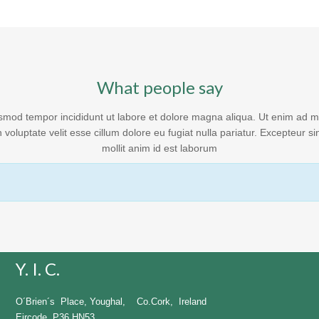
What people say
usmod tempor incididunt ut labore et dolore magna aliqua. Ut enim ad min
oluptate velit esse cillum dolore eu fugiat nulla pariatur. Excepteur sin
mollit anim id est laborum
Y. I. C.
O´Brien´s Place, Youghal, Co.Cork, Ireland
Eircode P36 HN53