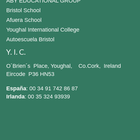
ABY EDUCATIONAL GROUP
Bristol School
Afuera School
Youghal International College
Autoescuela Bristol
Y. I. C.
O´Brien´s Place, Youghal, Co.Cork, Ireland
Eircode P36 HN53
España
: 00 34 91 742 86 87
Irlanda
: 00 35 324 93939