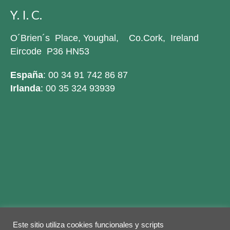
Y. I. C.
O´Brien´s Place, Youghal, Co.Cork, Ireland
Eircode P36 HN53
España
: 00 34 91 742 86 87
Irlanda
: 00 35 324 93939
Este sitio utiliza cookies funcionales y scripts
Legal warning
Privacy Policy
Cookies policy