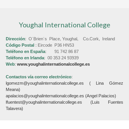
Youghal International College
Dirección
: O´Brien´s Place, Youghal, Co.Cork, Ireland
Código Postal
: Eircode P36 HN53
Teléfono en España
: 91 742 86 87
Teléfono en Irlanda
: 00 353 24 93939
Web
:
www.youghalinternationalcollege.es
Contactos vía correo electrónico
:
lgomezm@youghalinternationalcollege.es
( Lina Gómez
Meana)
apalacios@youghalinternationalcollege.es
(Angel Palacios)
lfuentest@youghalinternationalcollege.es
(Luis Fuentes
Talavera)