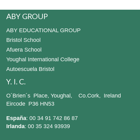
ABY GROUP
ABY EDUCATIONAL GROUP
Bristol School
Afuera School
Youghal International College
Autoescuela Bristol
Y. I. C.
O´Brien´s Place, Youghal, Co.Cork, Ireland
Eircode P36 HN53
España
: 00 34 91 742 86 87
Irlanda
: 00 35 324 93939