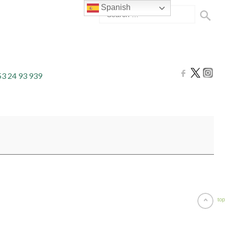
Spanish
53 24 93 939
top