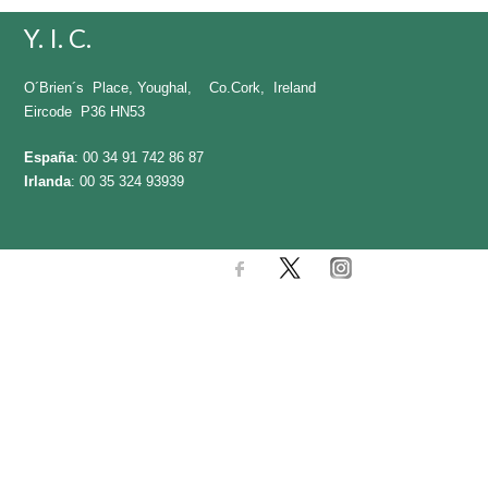
Y. I. C.
O´Brien´s Place, Youghal, Co.Cork, Ireland
Eircode P36 HN53
España
: 00 34 91 742 86 87
Irlanda
: 00 35 324 93939