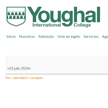
Inicio
Nosotros
Admisión
Vivir en inglés
Servicios
Ag
Red
.
Group
»19 julio 2019»
-
Thomond
Ver calendario completo
Park
&
Shannon