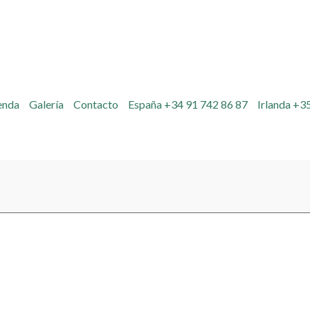
enda
Galería
Contacto
España +34 91 742 86 87
Irlanda +3