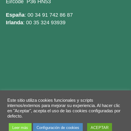
Eircode P36 HN53
España
: 00 34 91 742 86 87
Irlanda
: 00 35 324 93939
Este sitio utiliza cookies funcionales y scripts
Legal warning
Privacy Policy
Cookies policy
internos/externos para mejorar su experiencia. Al hacer clic
en "Aceptar", acepta el uso de las cookies configuradas por
© 2026 Copyright by
Grupo ABY
. Todos los
defecto.
derechos reservados.
Leer más
Configuración de cookies
ACEPTAR