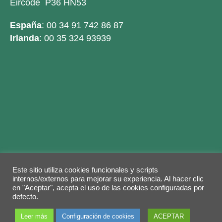
Eircode P36 HN53
España
: 00 34 91 742 86 87
Irlanda
: 00 35 324 93939
Este sitio utiliza cookies funcionales y scripts
Legal warning
Privacy Policy
Cookies policy
internos/externos para mejorar su experiencia. Al hacer clic
en "Aceptar", acepta el uso de las cookies configuradas por
© 2026 Copyright by
Grupo ABY
. Todos los
defecto.
derechos reservados.
Leer más
Configuración de cookies
ACEPTAR