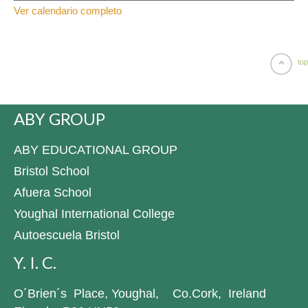
Waterford
Ver calendario completo
&
Tramore
top
ABY GROUP
ABY EDUCATIONAL GROUP
Bristol School
Afuera School
Youghal International College
Autoescuela Bristol
Y. I. C.
O´Brien´s Place, Youghal, Co.Cork, Ireland