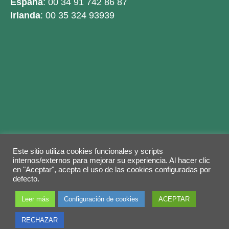
España
: 00 34 91 742 86 87
Irlanda
: 00 35 324 93939
Este sitio utiliza cookies funcionales y scripts
Legal warning
Privacy Policy
Cookies policy
internos/externos para mejorar su experiencia. Al hacer clic
en "Aceptar", acepta el uso de las cookies configuradas por
© 2026 Copyright by
Grupo ABY
. Todos los
defecto.
derechos reservados.
Leer más
Configuración de cookies
ACEPTAR
RECHAZAR