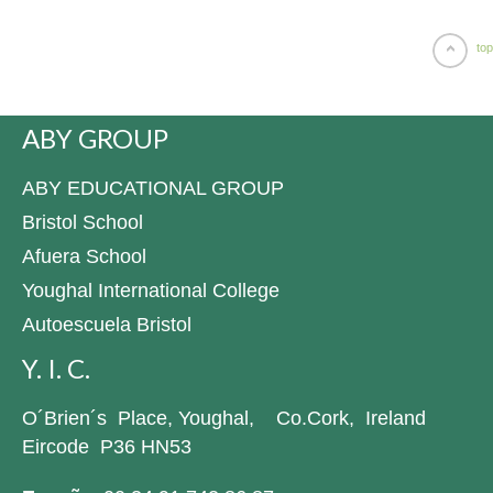
top
ABY GROUP
ABY EDUCATIONAL GROUP
Bristol School
Afuera School
Youghal International College
Autoescuela Bristol
Y. I. C.
O´Brien´s Place, Youghal, Co.Cork, Ireland
Eircode P36 HN53