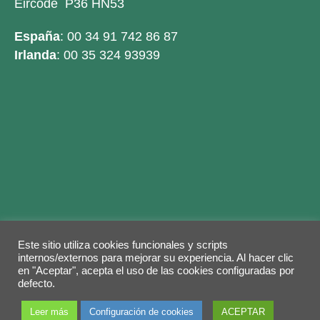
Eircode P36 HN53
España
: 00 34 91 742 86 87
Irlanda
: 00 35 324 93939
Este sitio utiliza cookies funcionales y scripts
Legal warning
Privacy Policy
Cookies policy
internos/externos para mejorar su experiencia. Al hacer clic
en "Aceptar", acepta el uso de las cookies configuradas por
© 2026 Copyright by
Grupo ABY
. Todos los
defecto.
derechos reservados.
Leer más
Configuración de cookies
ACEPTAR