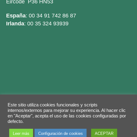
Eircode P36 HN53
España
: 00 34 91 742 86 87
Irlanda
: 00 35 324 93939
Este sitio utiliza cookies funcionales y scripts
Legal warning
Privacy Policy
Cookies policy
internos/externos para mejorar su experiencia. Al hacer clic
en "Aceptar", acepta el uso de las cookies configuradas por
© 2026 Copyright by
Grupo ABY
. Todos los
defecto.
derechos reservados.
Leer más
Configuración de cookies
ACEPTAR