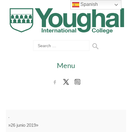
Spanish
Menu
YIC
.
Camp
»26 junio 2019»
starts