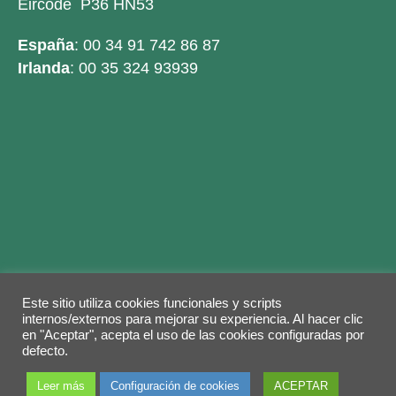
Eircode P36 HN53
España
: 00 34 91 742 86 87
Irlanda
: 00 35 324 93939
Este sitio utiliza cookies funcionales y scripts
Legal warning
Privacy Policy
Cookies policy
internos/externos para mejorar su experiencia. Al hacer clic
en "Aceptar", acepta el uso de las cookies configuradas por
© 2026 Copyright by
Grupo ABY
. Todos los
defecto.
derechos reservados.
Leer más
Configuración de cookies
ACEPTAR