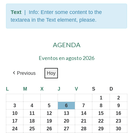
Text
| Info: Enter some content to the
textarea in the Text element, please.
AGENDA
Eventos en agosto 2026
Previous
Hoy
L
lunes
M
martes
X
miércoles
J
jueves
V
viernes
S
sábado
D
doming
27
»27
28
»28
29
»29
30
»30
31
»31
1
»1
2
»2
julio
julio
julio
julio
julio
agosto
agost
3
»3
4
»4
5
»5
6
»6
7
»7
8
»8
9
»9
2026»
2026»
2026»
2026»
2026»
2026»
2026
agosto
agosto
agosto
agosto
agosto
agosto
agost
10
»10
11
»11
12
»12
13
»13
14
»14
15
»15
16
»16
2026»
2026»
2026»
2026»
2026»
2026»
2026
agosto
agosto
agosto
agosto
agosto
agosto
agos
17
»17
18
»18
19
»19
20
»20
21
»21
22
»22
23
»23
2026»
2026»
2026»
2026»
2026»
2026»
2026
agosto
agosto
agosto
agosto
agosto
agosto
agos
24
»24
25
»25
26
»26
27
»27
28
»28
29
»29
30
»30