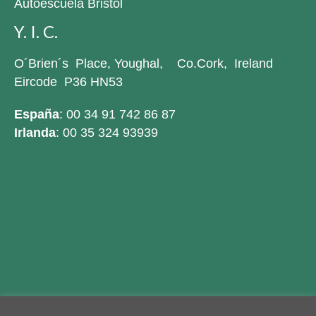
Autoescuela Bristol
Y. I. C.
O´Brien´s Place, Youghal, Co.Cork, Ireland
Eircode P36 HN53
España
: 00 34 91 742 86 87
Irlanda
: 00 35 324 93939