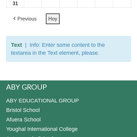
2026»
2026»
2026»
2026»
2026»
2026»
2026
agosto
agosto
agosto
agosto
agosto
agosto
agos
31
»31
1
»1
2
»2
3
»3
4
»4
5
»5
6
»6
2026»
2026»
2026»
2026»
2026»
2026»
2026
agosto
septiembre
septiembre
septiembre
septiembre
septiembre
septi
Previous
2026»
2026»
Hoy
2026»
2026»
2026»
2026»
2026
Text
| Info: Enter some content to the
textarea in the Text element, please.
ABY GROUP
ABY EDUCATIONAL GROUP
Bristol School
Afuera School
Youghal International College