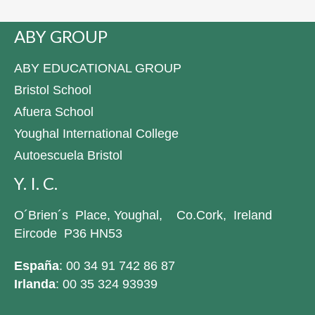
ABY GROUP
ABY EDUCATIONAL GROUP
Bristol School
Afuera School
Youghal International College
Autoescuela Bristol
Y. I. C.
O´Brien´s Place, Youghal, Co.Cork, Ireland
Eircode P36 HN53
España
: 00 34 91 742 86 87
Irlanda
: 00 35 324 93939