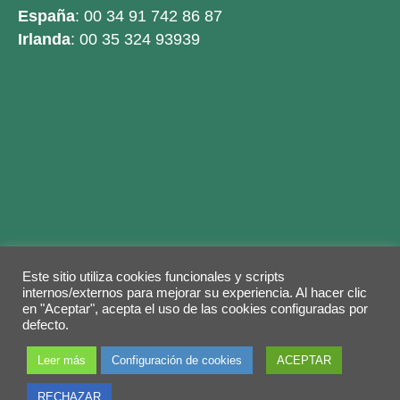
España
: 00 34 91 742 86 87
Irlanda
: 00 35 324 93939
Este sitio utiliza cookies funcionales y scripts
Legal warning
Privacy Policy
Cookies policy
internos/externos para mejorar su experiencia. Al hacer clic
en "Aceptar", acepta el uso de las cookies configuradas por
© 2026 Copyright by
Grupo ABY
. Todos los
defecto.
derechos reservados.
Leer más
Configuración de cookies
ACEPTAR
RECHAZAR