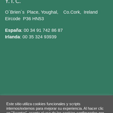
Y. I. C.
O´Brien´s Place, Youghal, Co.Cork, Ireland
Eircode P36 HN53
España
: 00 34 91 742 86 87
Irlanda
: 00 35 324 93939
Este sitio utiliza cookies funcionales y scripts
Legal warning
Privacy Policy
Cookies policy
internos/externos para mejorar su experiencia. Al hacer clic