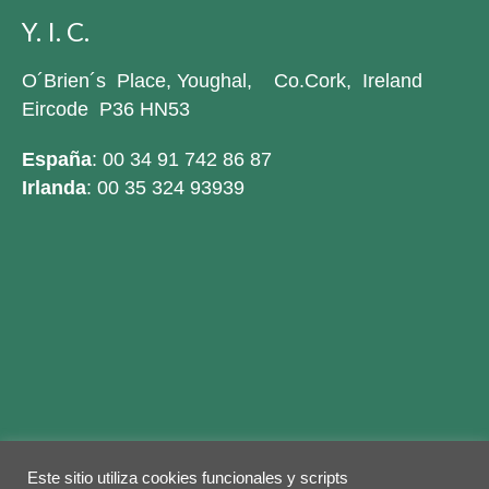
Y. I. C.
O´Brien´s Place, Youghal, Co.Cork, Ireland
Eircode P36 HN53
España
: 00 34 91 742 86 87
Irlanda
: 00 35 324 93939
Este sitio utiliza cookies funcionales y scripts
Legal warning
Privacy Policy
Cookies policy